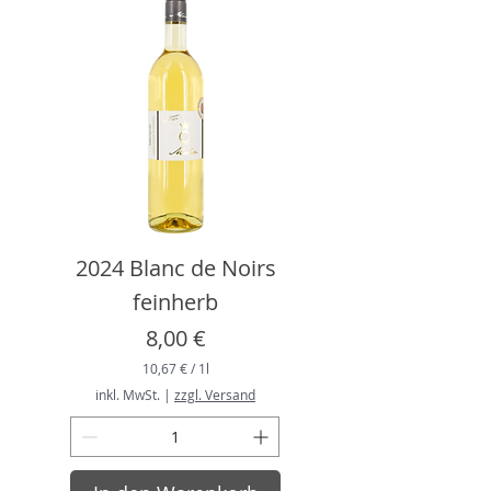
L
i
t
e
r
2024 Blanc de Noirs
feinherb
Preis
8,00 €
10,67 €
/
1l
1
inkl. MwSt.
|
zzgl. Versand
0
,
6
7