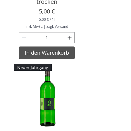
trocken
Preis
5,00 €
5,00 €
/
1l
5
inkl. MwSt.
|
zzgl. Versand
,
0
0
€
In den Warenkorb
p
r
o
1
Neuer Jahrgang
L
i
t
e
r