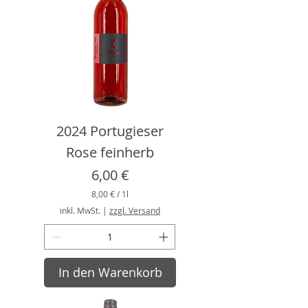
e
r
2024 Portugieser
Rose feinherb
Preis
6,00 €
8,00 €
/
1l
8
inkl. MwSt.
|
zzgl. Versand
,
0
0
€
In den Warenkorb
p
r
o
1