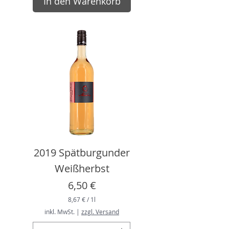
In den Warenkorb
€
p
r
o
1
L
i
t
e
r
2019 Spätburgunder
Weißherbst
Preis
6,50 €
8,67 €
/
1l
8
inkl. MwSt.
|
zzgl. Versand
,
6