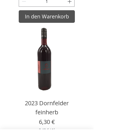
7
€
In den Warenkorb
p
r
o
1
L
i
t
e
r
2023 Dornfelder
feinherb
Preis
6,30 €
8,40 €
/
1l