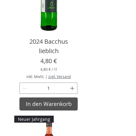
2024 Bacchus
lieblich
Preis
4,80 €
4,80 €
/
1l
4
inkl. MwSt.
|
zzgl. Versand
,
8
0
€
In den Warenkorb
p
r
o
1
Neuer Jahrgang
L
i
t