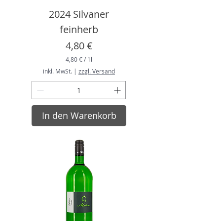
2024 Silvaner
feinherb
Preis
4,80 €
4,80 €
/
1l
4
inkl. MwSt.
|
zzgl. Versand
,
8
0
€
In den Warenkorb
p
r
o
1
L
i
t
e
r