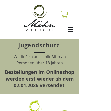
Jugendschutz
Wir liefern ausschließlich an
Personen über 18 Jahren
Bestellungen im Onlineshop
werden erst wieder ab dem
02.01.2026
versendet