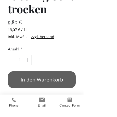
trocken
Preis
9,80 €
13,07 €
/
1l
13,07 €
inkl. MwSt.
|
zzgl. Versand
pro
1
Anzahl
*
Liter
In den Warenkorb
Preis inklusive MwSt und zzgl. Versand
Phone
Email
Contact Form
Weinverkauf ausschließlich an
Personen über 18 Jahre. Dies